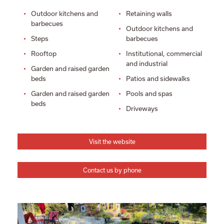
Outdoor kitchens and
Retaining walls
barbecues
Outdoor kitchens and
Steps
barbecues
Rooftop
Institutional, commercial
and industrial
Garden and raised garden
beds
Patios and sidewalks
Garden and raised garden
Pools and spas
beds
Driveways
Visit the website
Contact us by phone