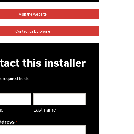
Visit the website
Contact us by phone
act this installer
s required fields
me
Last name
ddress
*