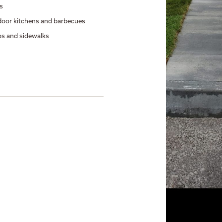
s
oor kitchens and barbecues
os and sidewalks