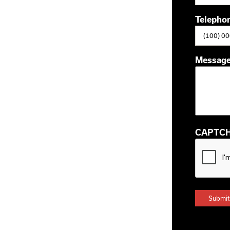
Telepho
Messag
CAPTC