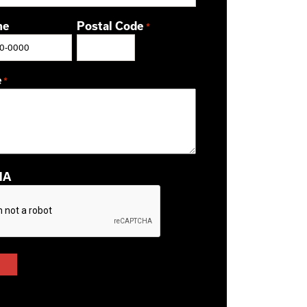
ne
Postal Code
*
ZIP / Postal Code
e
*
HA