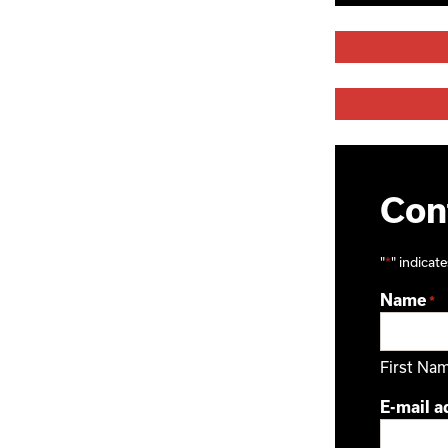
Cont
"
*
" indicate
Name
*
First Na
E-mail a