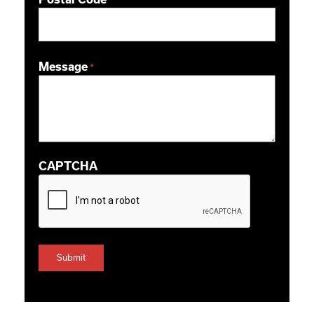
*
ZIP / Postal Code
Message
*
CAPTCHA