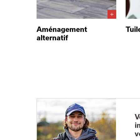
Aménagement
Tuil
alternatif
V
i
v