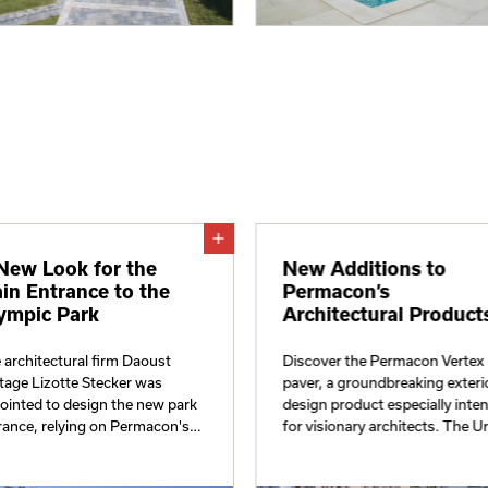
New Look for the
New Additions to
in Entrance to the
Permacon’s
ympic Park
Architectural Product
 architectural firm Daoust
Discover the Permacon Vertex
tage Lizotte Stecker was
paver, a groundbreaking exteri
ointed to design the new park
design product especially inte
rance, relying on Permacon's
for visionary architects. The U
ertise.
slab is now available in new
colours.