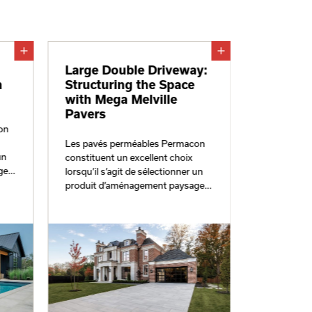
Large Double Driveway:
Modern 
n
Structuring the Space
When Yo
with Mega Melville
Becomes
Pavers
Space
on
Les pavés perméables Permacon
Les pavés 
un
constituent un excellent choix
constituent
ger
lorsqu’il s’agit de sélectionner un
lorsqu’il s’
e
produit d’aménagement paysager
produit d’
lons
susceptible d’être soumis à une
susceptible
circulation de personnes en talons
circulation
hauts.
hauts.