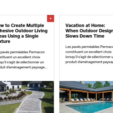
w to Create Multiple
Vacation at Home:
hesive Outdoor Living
When Outdoor Desig
eas Using a Single
Slows Down Time
xture
Les pavés perméables Permac
constituent un excellent choix
 pavés perméables Permacon
lorsqu’il s’agit de sélectionner 
stituent un excellent choix
produit d’aménagement paysa
qu’il s’agit de sélectionner un
susceptible d’être soumis à un
duit d’aménagement paysager
circulation de personnes en ta
ceptible d’être soumis à une
hauts.
culation de personnes en talons
ts.