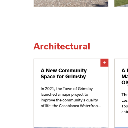
Architectural
n
A New Community
A 
rs Are
Space for Grimsby
Ma
lking
Ol
?
In 2021, the Town of Grimsby
launched a major project to
The
improve the community's quality
Les
avers are
of life: the Casablanca Waterfront
app
en it comes
Park.
ent
ping product
exp
o high-heel