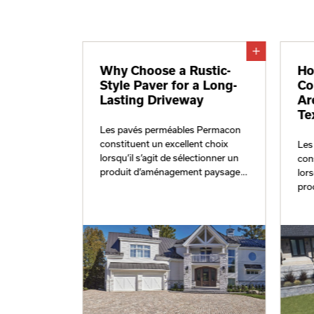
edefines
Why Choose a Rustic-
Ho
Style Paver for a Long-
Co
Lasting Driveway
Ar
Te
 Permacon
t choix
Les pavés perméables Permacon
ctionner un
constituent un excellent choix
Les
t paysager
lorsqu’il s’agit de sélectionner un
con
mis à une
produit d’aménagement paysager
lors
es en talons
susceptible d’être soumis à une
pro
circulation de personnes en talons
sus
hauts.
cir
hau